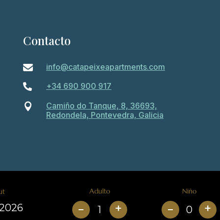
Contacto
info@catapeixeapartments.com

+34 690 900 917

Camiño do Tanque, 8, 36693,

Redondela, Pontevedra, Galicia
Adulto
Niño
ut
+
+