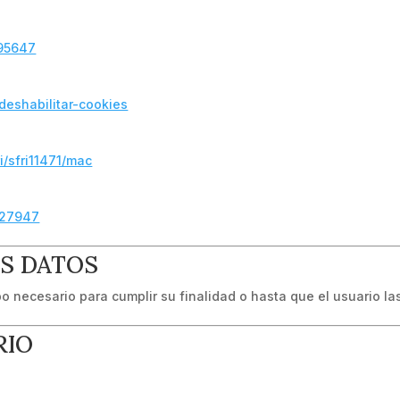
/95647
-deshabilitar-cookies
i/sfri11471/mac
027947
OS DATOS
o necesario para cumplir su finalidad o hasta que el usuario l
RIO