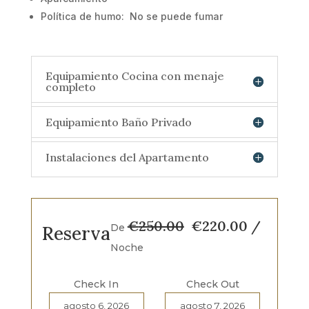
Política de humo: N
o se puede fumar
Equipamiento Cocina con menaje
completo
Equipamiento Baño Privado
Instalaciones del Apartamento
Original
Current
€
250.00
€
220.00
/
De
Reserva
price
price
Noche
was:
is:
€
250.00
.
€
220.00
.
Check In
Check Out