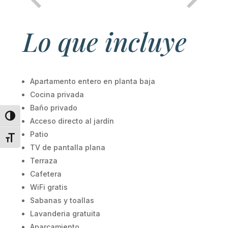
Lo que incluye
Apartamento entero en planta baja
Cocina privada
Baño privado
Alternar alto contraste
Acceso directo al jardín
Patio
Alternar tamaño de letra
TV de pantalla plana
Terraza
Cafetera
WiFi gratis
Sabanas y toallas
Lavanderia gratuita
Aparcamiento