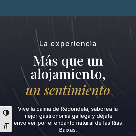
La experiencia
Más que un
alojamiento,
un sentimiento
Vive la calma de Redondela, saborea la
Alternar alto contraste
mejor gastronomía gallega y déjate
envolver por el encanto natural de las Rías
Alternar tamaño de letra
Baixas.