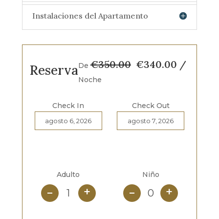
Instalaciones del Apartamento
Original
Current
€
350.00
€
340.00
/
De
Reserva
price
price
Noche
was:
is:
€
350.00
.
€
340.00
Check In
Check Out
Adulto
Niño
+
+